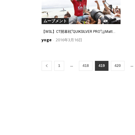
ムーブメント
【WSL】CT開幕戦”QUIKSILVER PRO”はMatt...
yoge
2016年3月16日
-
...
...
1
418
419
420