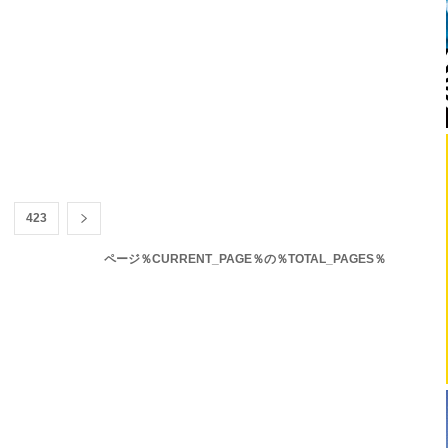
423
ページ％CURRENT_PAGE％の％TOTAL_PAGES％