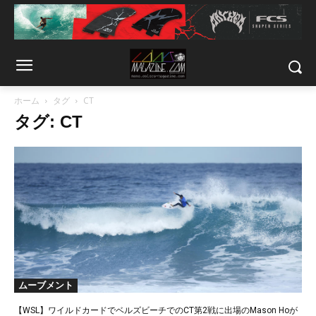
ホーム
タグ
CT
タグ: CT
ムーブメント
【WSL】ワイルドカードでベルズビーチでのCT第2戦に出場のMason Hoが