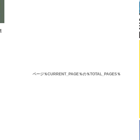
選
ページ％CURRENT_PAGE％の％TOTAL_PAGES％