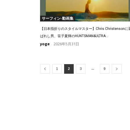
サーフィン-動画集
【日本指折りのスタイルマスター】Chris Christensonに
ばれし男、笹子夏輝のHUNTSMAN&ULTRA...
yoge
2026年5月31日
-
...
1
2
3
9