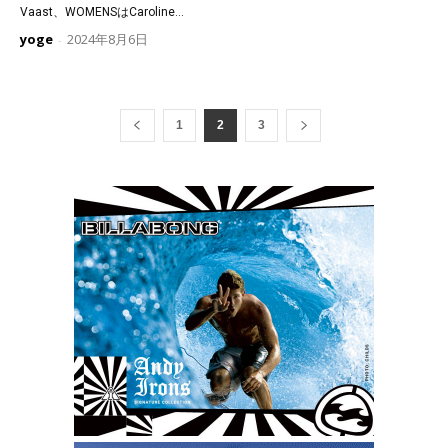
Vaast、WOMENSはCaroline...
yoge
2024年8月6日
-
1
2
3