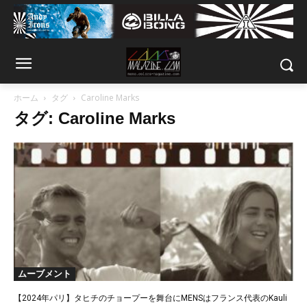
ホーム
タグ
Caroline Marks
タグ: Caroline Marks
ムーブメント
【2024年パリ】タヒチのチョープーを舞台にMENSはフランス代表のKauli