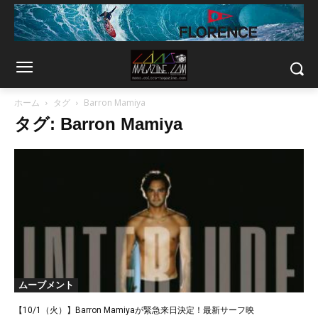
ホーム
タグ
Barron Mamiya
タグ: Barron Mamiya
ムーブメント
【10/1（火）】Barron Mamiyaが緊急来日決定！最新サーフ映