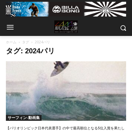
ホーム
タグ
2024パリ
タグ: 2024パリ
サーフィン-動画集
【パリオリンピック日本代表選手】の中で最高順位となる5位入賞を果たし