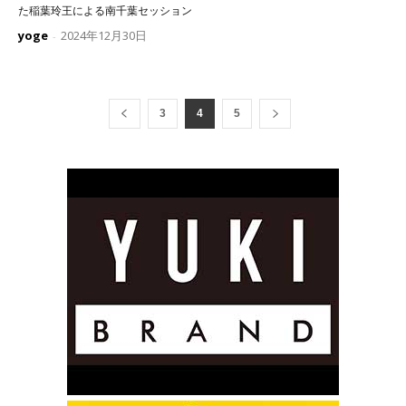
た稲葉玲王による南千葉セッション
yoge
2024年12月30日
-
3
4
5