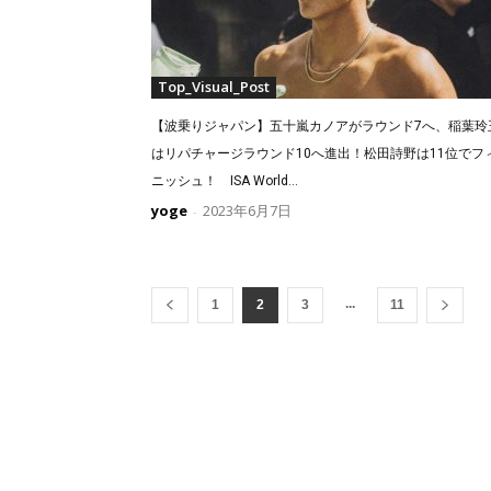
Top_Visual_Post
【波乗りジャパン】五十嵐カノアがラウンド7へ、稲葉玲
はリパチャージラウンド10へ進出！松田詩野は11位でフ
ニッシュ！ ISA World...
yoge
2023年6月7日
-
...
1
2
3
11