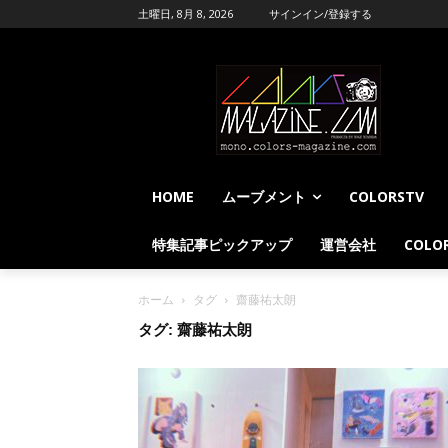
土曜日, 8月 8, 2026
サインイン/登録する
HOME
ムーブメント
COLORSTV
特集記事ピックアップ
運営会社
COLOR
ホーム
タグ
齋藤祐太朗
タグ: 齋藤祐太朗