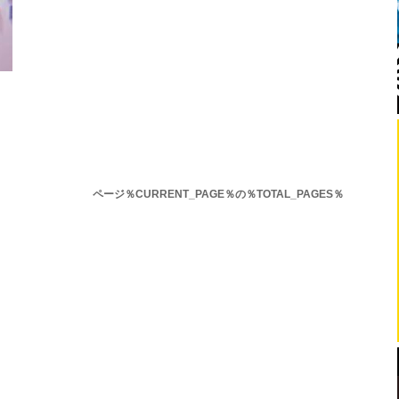
ページ％CURRENT_PAGE％の％TOTAL_PAGES％