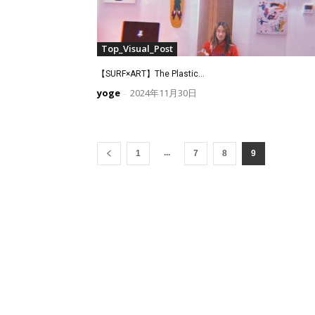
Top_Visual_Post
【SURF×ART】The Plastic...
yoge
2024年11月30日
-
...
1
7
8
9