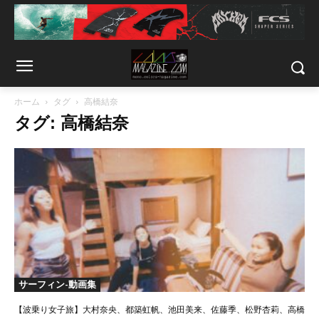
ホーム
タグ
高橋結奈
タグ: 高橋結奈
サーフィン-動画集
【波乗り女子旅】大村奈央、都築虹帆、池田美来、佐藤季、松野杏莉、高橋