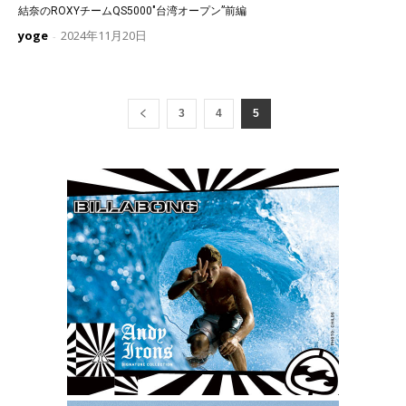
結奈のROXYチームQS5000″台湾オープン”前編
yoge
2024年11月20日
-
3
4
5