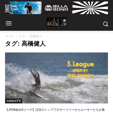
ホーム
タグ
高橋健人
タグ: 高橋健人
colorsTV
【JPSA改めSリーグ】注目のトッププロサーファーからルーキーたちが集