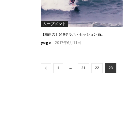
ムーブメント
【梅雨の】610テラハ・セッション in...
yoge
2017年6月11日
-
...
1
21
22
23