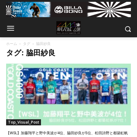
ホーム
タグ
脇田紗良
タグ: 脇田紗良
Top_Visual_Post
【WSL】加藤翔平と野中美波が4位、脇田紗良が5位、松田詩野と都築虹帆