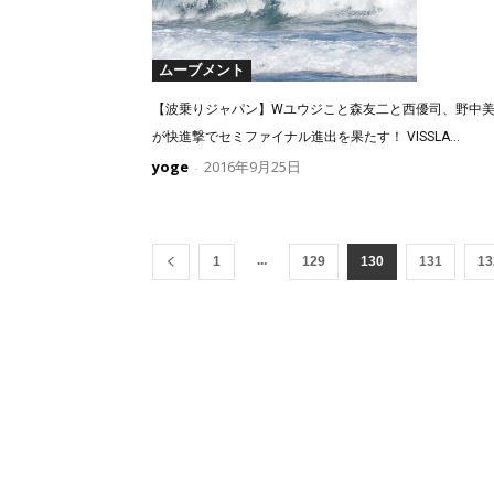
ムーブメント
【波乗りジャパン】Wユウジこと森友二と西優司、野中
が快進撃でセミファイナル進出を果たす！ VISSLA...
yoge
2016年9月25日
-
...
1
129
130
131
13