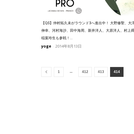
【QS】仲村拓久未がラウンド3へ進出中！ 大野修聖、大
伸幸、河村海沙、田中海周、新井洋人、大原洋人、村上
稲葉玲生も参戦！...
yoge
2014年8月13日
-
...
1
412
413
414