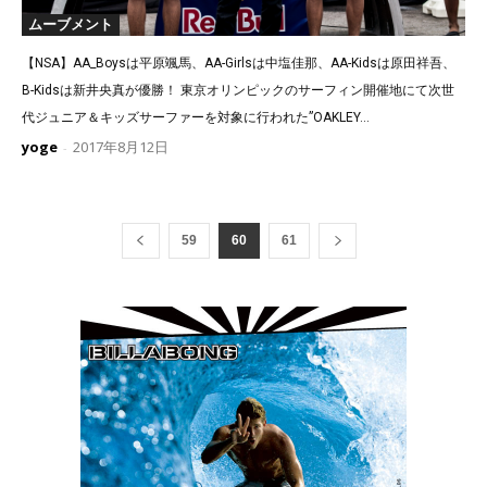
ムーブメント
【NSA】AA_Boysは平原颯馬、AA-Girlsは中塩佳那、AA-Kidsは原田祥吾、
B-Kidsは新井央真が優勝！ 東京オリンピックのサーフィン開催地にて次世
代ジュニア＆キッズサーファーを対象に行われた”OAKLEY...
yoge
2017年8月12日
-
59
60
61