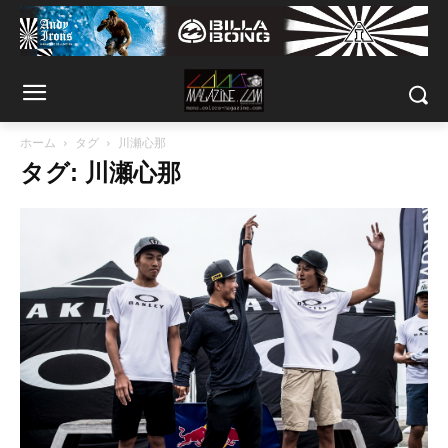
ホーム
タグ
川瀬心那
タグ: 川瀬心那