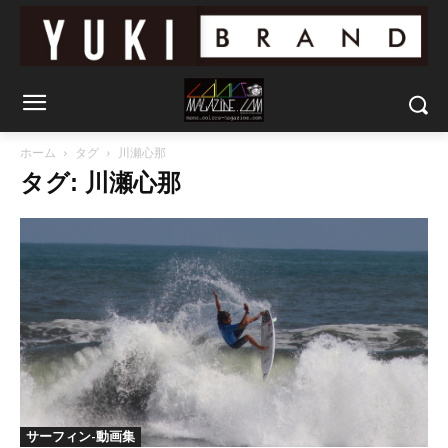
ホーム
タグ
川瀬心那
タグ: 川瀬心那
サーフィン-動画集