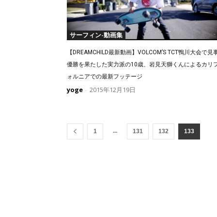
サーフィン-動画集
【DREAMCHILD最新動画】VOLCOM’S TCT鴨川大会で見
優勝を果たした実力派の10歳、岩見天獅くんによるカリ
ォルニアでの最新フッテージ
yoge
2015年12月19日
-
...
1
131
132
133