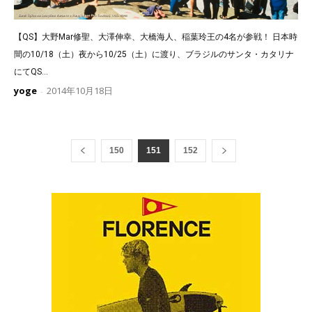
【QS】大野Mar修聖、大澤伸幸、大橋海人、稲葉玲王の4名が参戦！ 日本時
間の10/18（土）夜から10/25（土）に渡り、ブラジルのサンタ・カタリナ
にてQS...
yoge
2014年10月18日
-
150
151
152