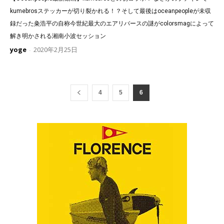
kumebrosステッカーが切り裂かれる！？そして最後はoceanpeopleが未収
録だった粂浩平の自称今世紀最大のエアリバースの謎がcolorsmagによって
解き明かされる湘南小波セッション
yoge
2020年2月25日
-
4
5
6