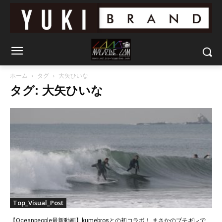
ホーム
タグ
大矢ひいな
タグ: 大矢ひいな
Top_Visual_Post
【Oceanpeople最新動画】kumebrosとの初コラボ！ まさかのブチギレで