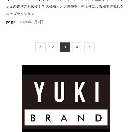
シュの乗り方も伝授！？ 大橋海人と大澤伸幸、村上舜による湘南夕暮れク
ルーズセッション
yoge
2026年1月2日
-
2
3
4