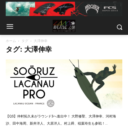
ホーム
タグ
大澤伸幸
タグ: 大澤伸幸
【QS】仲村拓久未がラウンド3へ進出中！ 大野修聖、大澤伸幸、河村海
沙、田中海周、新井洋人、大原洋人、村上舜、稲葉玲生も参戦！...