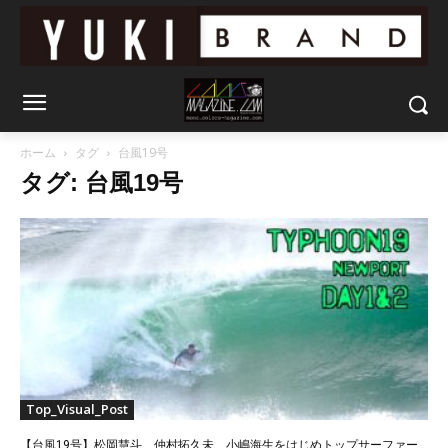
ホーム
タグ
台風19号
タグ: 台風19号
Top_Visual_Post
【台風19号】松岡慧斗、仲村拓久未、小嶋海生をはじめトップサーファー