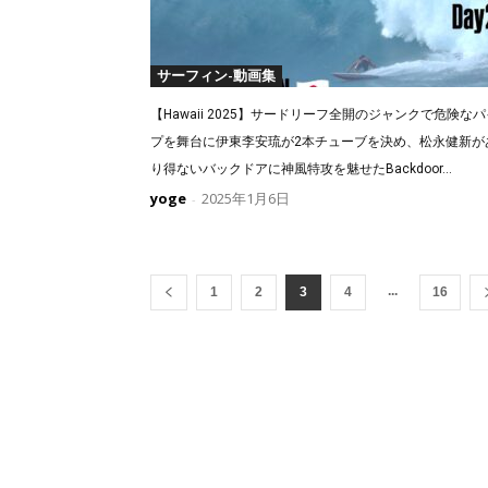
サーフィン-動画集
【Hawaii 2025】サードリーフ全開のジャンクで危険なパ
プを舞台に伊東李安琉が2本チューブを決め、松永健新が
り得ないバックドアに神風特攻を魅せたBackdoor...
yoge
2025年1月6日
-
...
1
2
3
4
16