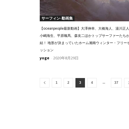
サーフィン-動画集
【oceanpeople最新動画】大澤伸幸、大橋海人、湯川正
小嶋海生、平原颯馬、森友二ほかトップサーファーたち
結！ 地形が決まっていたホーム湘南ウィンター・フリー
ッション
yoge
2020年8月29日
-
...
1
2
3
4
37