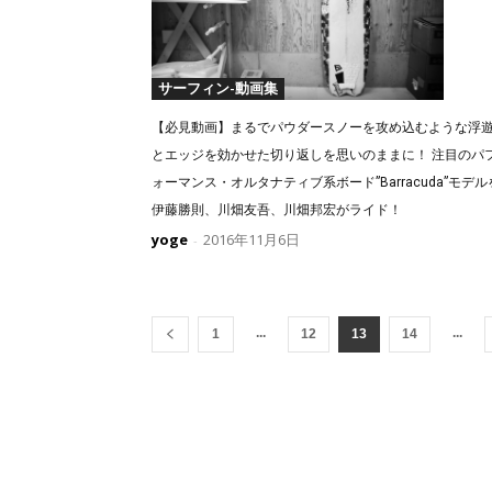
サーフィン-動画集
【必見動画】まるでパウダースノーを攻め込むような浮
とエッジを効かせた切り返しを思いのままに！ 注目のパ
ォーマンス・オルタナティブ系ボード”Barracuda”モデル
伊藤勝則、川畑友吾、川畑邦宏がライド！
yoge
2016年11月6日
-
...
...
1
12
13
14