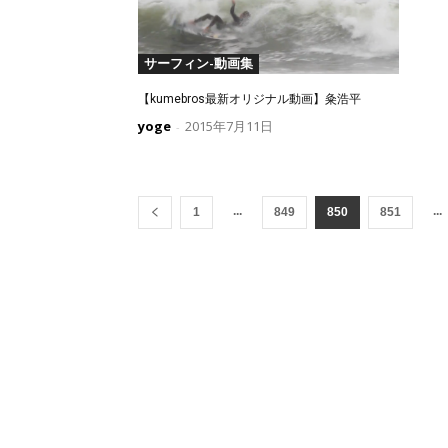
サーフィン-動画集
【kumebros最新オリジナル動画】粂浩平
yoge
2015年7月11日
-
...
...
1
849
850
851