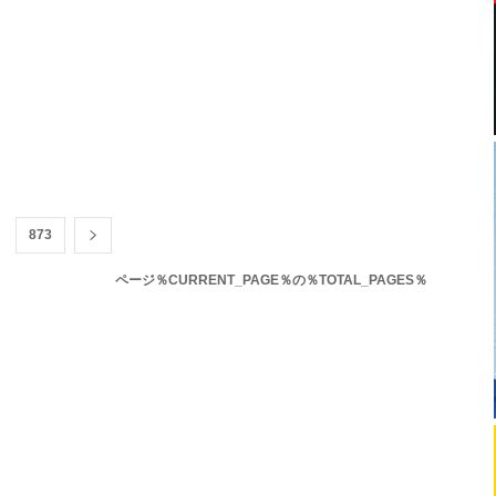
873
ページ％CURRENT_PAGE％の％TOTAL_PAGES％