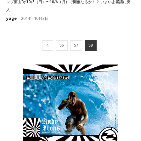
ップ葉山”が10/5（日）〜10/6（月）で開催なるか！？ いよいよ審議に突
入！
yoge
2014年10月3日
-
56
57
58