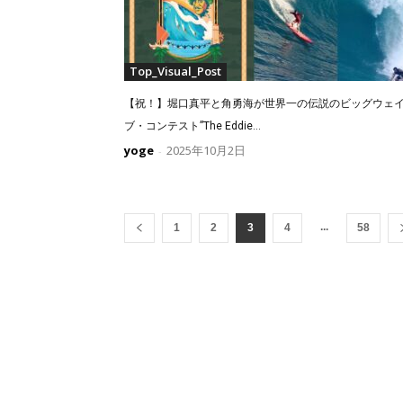
Top_Visual_Post
【祝！】堀口真平と角勇海が世界一の伝説のビッグウェ
ブ・コンテスト”The Eddie...
yoge
2025年10月2日
-
...
1
2
3
4
58