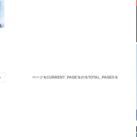
イ
ページ％CURRENT_PAGE％の％TOTAL_PAGES％